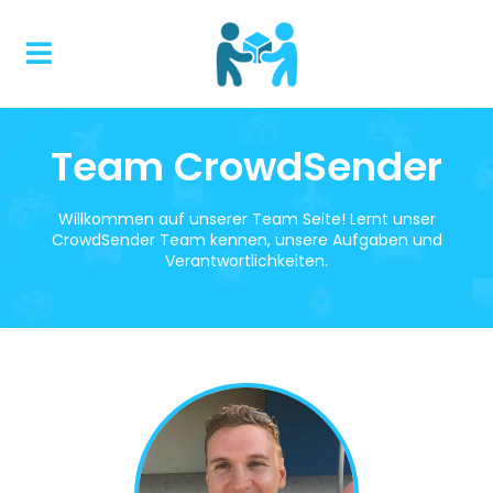
Team CrowdSender
Willkommen auf unserer Team Seite! Lernt unser
CrowdSender Team kennen, unsere Aufgaben und
Verantwortlichkeiten.