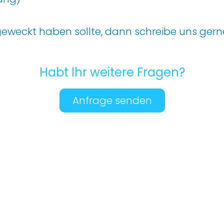
geweckt haben sollte
,
dann
schreib
e uns
gern
Habt Ihr weitere Fragen?
Anfrage senden
Kooperation
Partnerschaft
Investoren
Studenten
Community