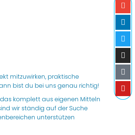
jekt
mitzuwirken
, praktische
ann
bist du bei uns genau richtig
!
, das
komplett aus eigenen Mitteln
sind
w
ir
ständig
auf der Suche
benbereichen
unterstützen