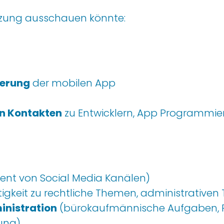
ützung ausschauen
könnte
:
ierung
der mobilen App
n Kontakten
zu Ent
wic
klern
, App Programmier
ment von
Social
Media Kanälen
)
tigkeit
zu rechtliche Themen
, administrative
inistration
(
b
ürokaufmänn
i
sche Aufgaben
,
rung
)