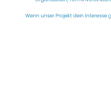
Wenn unser Projekt
dein
Interesse 
Allgemein
Über uns
FAQs
Team
Kontakt