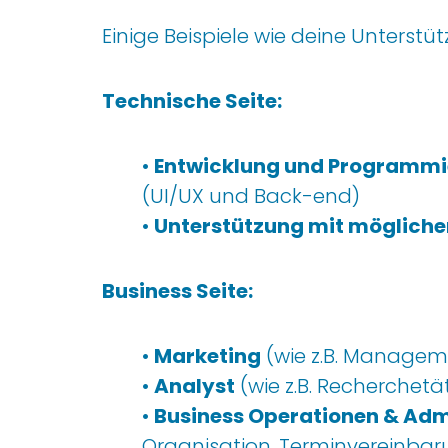
Einige Beispiel
e wie deine Unterst
Technische
Seite
:
•
E
ntwicklung und Programm
(UI/UX
und Back-end)
•
Unterstützung mit mögliche
Business Seite:
•
Marketing
(wie z.B. Manage
•
Analyst
(wie z.B. Recherchetä
•
Business Operationen & Adm
Organisation, Terminvereinba