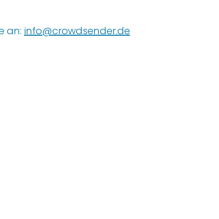
e an:
info@crowdsender.de
Rechtliches
Impressum
Datenschutz
AGBs
Community Regeln