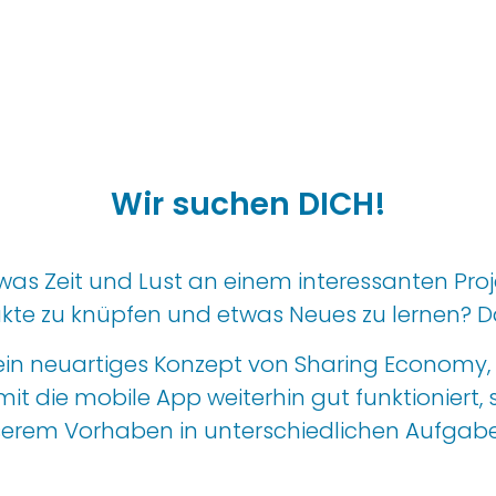
Studenten
Wir suchen DICH!
s Zeit und Lust an einem interessanten Pro
akte
zu
knüpfen
und et
was Neues zu lernen
? D
ein neuartiges Konzept von Sharing Economy
mit
die mobile App
weiterhin gut
funktioniert, 
nserem Vorhaben
in
unterschiedlichen Aufga