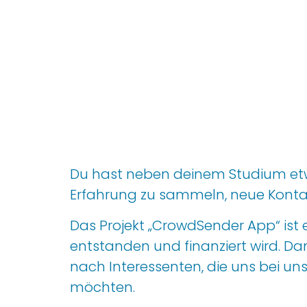
Du hast neben deinem Studium etwa
Erfahrung zu
sammeln
,
neue Kont
Das Projekt „
CrowdSender
App“ ist
entstanden und finanziert
wird
. D
a
nach
Interessenten
,
die uns bei u
möchten
.